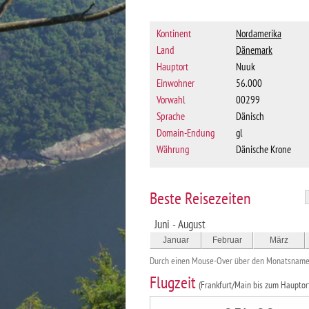
Kontinent
Nordamerika
Land
Dänemark
Hauptort
Nuuk
Einwohner
56.000
Vorwahl
00299
Sprache
Dänisch
Domain-Endung
gl
Währung
Dänische Krone
Beste Reisezeiten
Juni - August
Januar
Februar
März
Durch einen Mouse-Over über den Monatsnamen 
Flugzeit
(Frankfurt/Main bis zum Hauptor