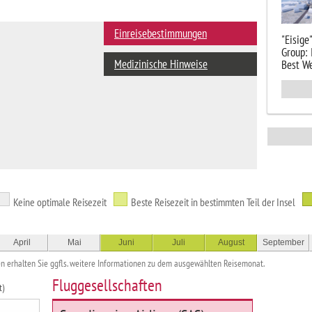
Einreisebestimmungen
"Eisige
Group:
Medizinische Hinweise
Best We
Keine optimale Reisezeit
Beste Reisezeit in bestimmten Teil der Insel
April
Mai
Juni
Juli
August
September
erhalten Sie ggfls. weitere Informationen zu dem ausgewählten Reisemonat.
Fluggesellschaften
t)