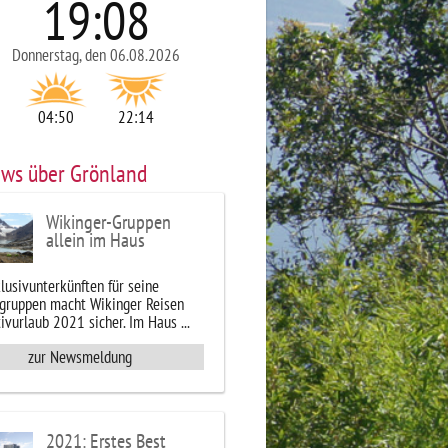
19
:
08
isit Greenland A/S
© Mads Pihl - Visit Greenland A/S
Donnerstag, den 06.08.2026
04:50
22:14
ews über Grönland
Wikinger-Gruppen
allein im Haus
lusivunterkünften für seine
gruppen macht Wikinger Reisen
ivurlaub 2021 sicher. Im Haus ...
zur Newsmeldung
2021: Erstes Best