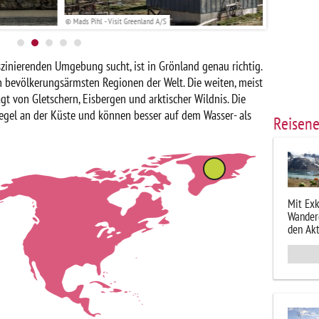
© Mads Pihl - Visit Greenland A/S
© Mads Pihl - V
szinierenden Umgebung sucht, ist in Grönland genau richtig.
en bevölkerungsärmsten Regionen der Welt. Die weiten, meist
t von Gletschern, Eisbergen und arktischer Wildnis. Die
Regel an der Küste und können besser auf dem Wasser- als
Reisen
Mit Exk
Wander
den Akt