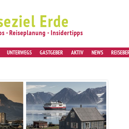
seziel Erde
os - Reiseplanung - Insidertipps
UNTERWEGS
GASTGEBER
AKTIV
NEWS
REISEBE