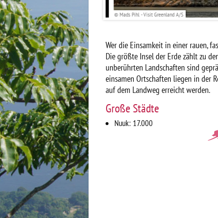
Greenland A/S
© Mads Pihl - Visit Greenland A/S
Wer die Einsamkeit in einer rauen, fa
Die größte Insel der Erde zählt zu d
unberührten Landschaften sind gepräg
einsamen Ortschaften liegen in der 
auf dem Landweg erreicht werden.
Große Städte
Nuuk: 17.000