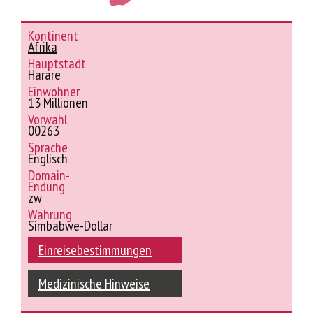
Kontinent
Afrika
Hauptstadt
Harare
Einwohner
13 Millionen
Vorwahl
00263
Sprache
Englisch
Domain-
Endung
zw
Währung
Simbabwe-Dollar
Einreisebestimmungen
Medizinische Hinweise