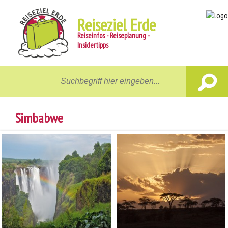
Reiseziel Erde
Reiseinfos - Reiseplanung -
Insidertipps
Home
Reiseziele
Simbabwe
Unterwegs
Gastgeber
Aktiv
News
Reiseberichte