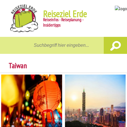
Reiseziel Erde
Reiseinfos - Reiseplanung -
Insidertipps
Home
Reiseziele
Taiwan
Unterwegs
Gastgeber
Aktiv
News
Reiseberichte