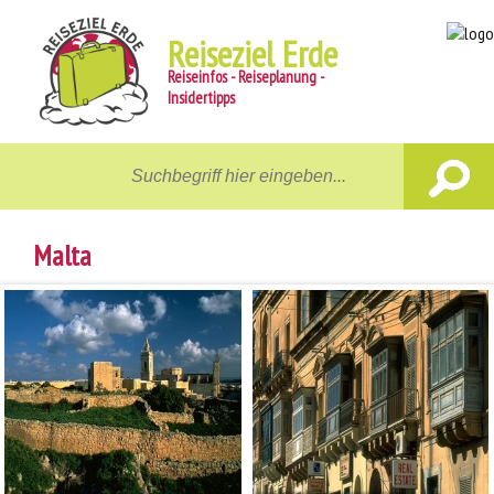
Reiseziel Erde
Reiseinfos - Reiseplanung -
Insidertipps
Home
Reiseziele
Malta
Unterwegs
Gastgeber
Aktiv
News
Reiseberichte