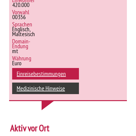
Einwohner
420.000
Vorwahl
00356
Sprachen
Englisch,
Maltesisch
Domain-
Endung
mt
Währung
Euro
Einreisebestimmungen
Medizinische Hinweise
Aktiv vor Ort