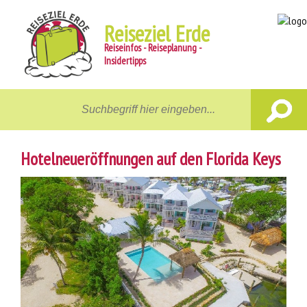
Reiseziel Erde
Reiseinfos - Reiseplanung -
Insidertipps
Home
Reiseziele
Hotelneueröffnungen auf den Florida Keys
Unterwegs
Gastgeber
Aktiv
News
Reiseberichte