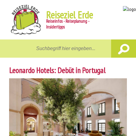
Reiseziel Erde
Reiseinfos - Reiseplanung -
Insidertipps
Home
Reiseziele
Leonardo Hotels: Debüt in Portugal
Unterwegs
Gastgeber
Aktiv
News
Reiseberichte