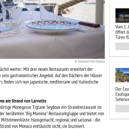
Vom 1. 
öffnet 
Türen fü
© Giacomo/Visit Monaco
chst weiter: Mit drei neuen Restaurants erweitert der
ve sein gastronomisches Angebot. Auf den Dächern der Häuser
 finden sich nun japanische, mediterrane und italienische
Der Exo
Exotiqu
Sehensw
mo am Strand von Larvotto
gebürtige Monegasse Tigrane Seydoux ein Strandrestaurant im
l der berühmten "Big Mamma"-Restaurantgruppe und bietet von
r Mittelmeerküste. Hausgemacht, regional und saisonal - die
trand von Monaco enttäuscht nicht, sie fasziniert.