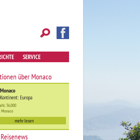
RICHTE
SERVICE
tionen über Monaco
Monaco
Kontinent: Europa
ahl: 36.000
: Monaco
mehr lesen
 Reisenews