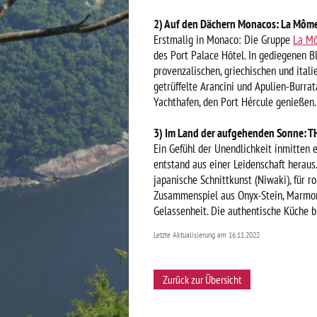
2) Auf den Dächern Monacos: La Môm
Erstmalig in Monaco: Die Gruppe
La M
des Port Palace Hôtel. In gediegenen B
provenzalischen, griechischen und ital
getrüffelte Arancini und Apulien-Burra
Yachthafen, den Port Hércule genießen.
3) Im Land der aufgehenden Sonne: 
Ein Gefühl der Unendlichkeit inmitten 
entstand aus einer Leidenschaft heraus.
japanische Schnittkunst (Niwaki), für r
Zusammenspiel aus Onyx-Stein, Marmor
Gelassenheit. Die authentische Küche b
Letzte Aktualisierung am 16.11.2022
Zurück zur Übersicht