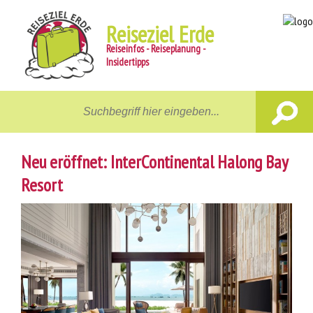
Reiseziel Erde
Reiseinfos - Reiseplanung -
Insidertipps
Home
Reiseziele
Neu eröffnet: InterContinental Halong Bay
Unterwegs
Resort
Gastgeber
Aktiv
News
Reiseberichte