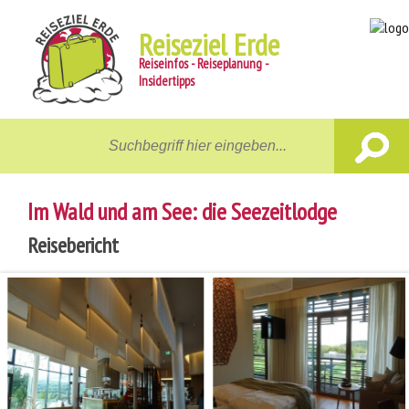
Reiseziel Erde
Reiseinfos - Reiseplanung -
Insidertipps
Home
Reiseziele
Im Wald und am See: die Seezeitlodge
Unterwegs
Reisebericht
Gastgeber
Aktiv
News
Reiseberichte