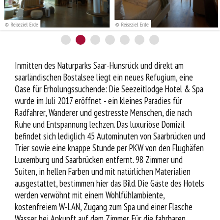
Service
© Reiseziel Erde
© Reiseziel Erde
Inmitten des Naturparks Saar-Hunsrück und direkt am
saarländischen Bostalsee liegt ein neues Refugium, eine
Oase für Erholungssuchende: Die Seezeitlodge Hotel & Spa
wurde im Juli 2017 eröffnet - ein kleines Paradies für
Radfahrer, Wanderer und gestresste Menschen, die nach
Ruhe und Entspannung lechzen. Das luxuriöse Domizil
befindet sich lediglich 45 Autominuten von Saarbrücken und
Trier sowie eine knappe Stunde per PKW von den Flughäfen
Luxemburg und Saarbrücken entfernt. 98 Zimmer und
Suiten, in hellen Farben und mit natürlichen Materialien
ausgestattet, bestimmen hier das Bild. Die Gäste des Hotels
werden verwöhnt mit einem Wohlfühlambiente,
kostenfreiem W-LAN, Zugang zum Spa und einer Flasche
Wasser bei Ankunft auf dem Zimmer. Für die fahrbaren